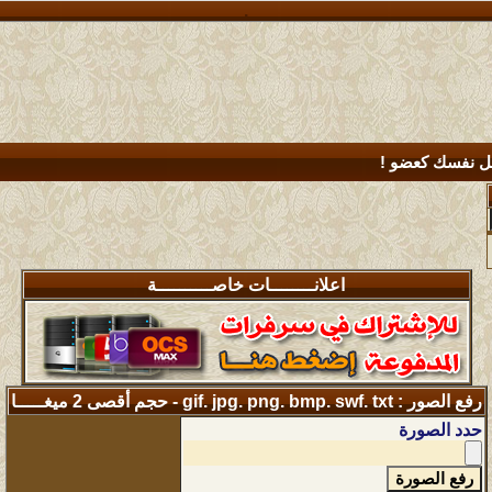
.
 نفسك كعضو !
اعلانــــــــات خاصــــــــــة
رفع الصور : gif. jpg. png. bmp. swf. txt - حجم أقصى 2 ميغـــــا
حدد الصورة