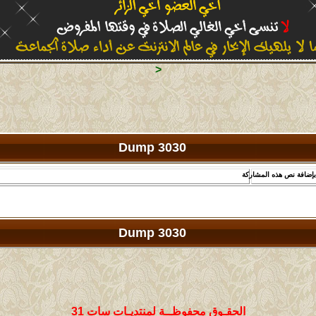
<
Dump 3030
Dump 3030
الحقـوق محفوظــة لمنتديـات سات 31