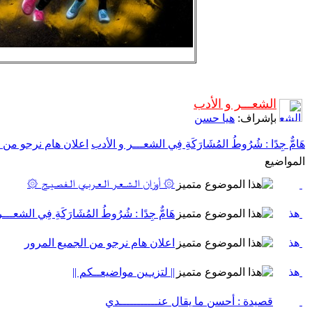
الشعـــر و الأدب
بإشراف:
هيا حسن
هَامٌّ جِدًا : شُرُوطُ المُشَارَكَةِ فِي الشعـــر و الأدب
اعلان هام نرجو من ا
المواضيع
۞ أوزان الـشـعـر الـعـربـي الـفـصـيـح ۞
هَامٌّ جِدًا : شُرُوطُ المُشَارَكَةِ فِي الشعــ
اعلان هام نرجو من الجميع المرور
|| لتزيـين مواضيعــكم ||
قصيدة : أحسن ما يقال عنـــــــــــدي