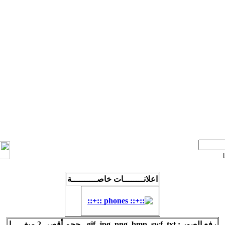
اعلانــــــــات خاصــــــــــة
رفع الصور : gif. jpg. png. bmp. swf. txt - حجم أقصى 2 ميغـــــا