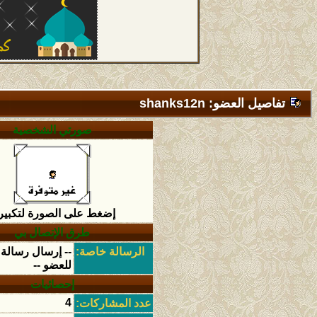
تفاصيل العضو: shanks12n
صورتي الشخصية
إضغط على الصورة لتكبير
طرق الإتصال بي
الرسالة خاصة:
-- إرسال رسالة
للعضو --
إحصائيات
4
عدد المشاركات: