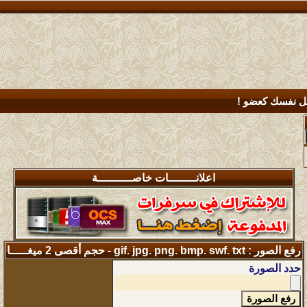
.
 نفسك كعضو !
اعلانــــــــات خاصــــــــــة
رفع الصور : gif. jpg. png. bmp. swf. txt - حجم أقصى 2 ميغـــــا
حدد الصورة