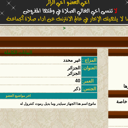
<
البيانات الكاملة
المزاج :
غير محدد
العنوان:
الجزائر
الجزائر
40
العمر:
ها
الجنس:
ذكر
اخر مواضيع العضو
 خاصة
مانوع اسم هذا الجهاز سبايدر وما بديل رموت كنترول له