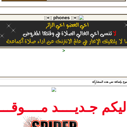
إلا تنس الاشتراك في القناة فضلا لا أمرا
<
** جـديــــد مــــوقـــــــع SPIDER ـ بتاريخ2019/02/13**
ليكم جـديــــد مــــوقـــ