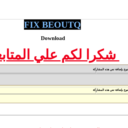
FIX BEOUTQ
Download
شكرا لكم علي المتابع
** جـديــــد مــــوقـــــــع SPIDER ـ بتاريخ2019/02/13**