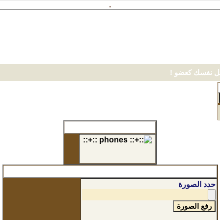
.
 نفسك كعضو !
اعلانــــــــات خاصــــــــــة
رفع الصور : gif. jpg. png. bmp. swf. txt - حجم أقصى 2 ميغـــــا
حدد الصورة