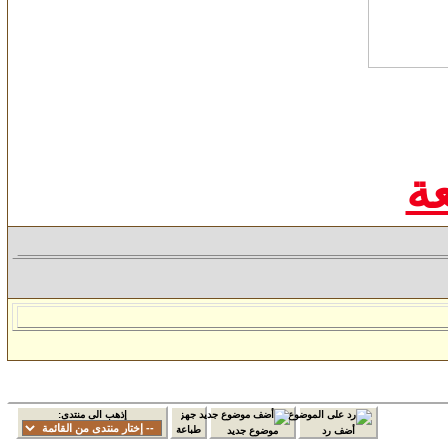
ة
إذهب الى منتدى:
طباعة
أضف رد
موضوع جديد