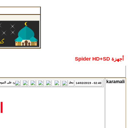
أجهزة Spider HD+SD
karamali
02:40 - 14/02/2019
ا