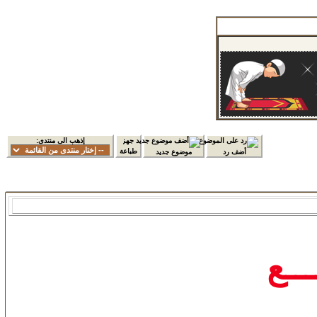
إذهب الى منتدى:
طباعة
أضف رد
موضوع جديد
ـــع