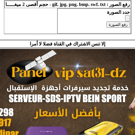
رفع الصور : gif. jpg. png. bmp. swf. txt - حجم أقصى 2 ميغـــــا
حدد الصورة
إلا تنس الاشتراك في القناة فضلا لا أمرا