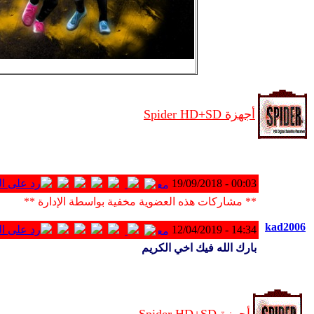
أجهزة Spider HD+SD
00:03 - 19/09/2018
** مشاركات هذه العضوية مخفية بواسطة الإدارة **
kad2006
14:34 - 12/04/2019
بارك الله فيك اخي الكريم