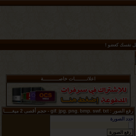
.
 نفسك كعضو !
اعلانــــــــات خاصــــــــــة
رفع الصور : gif. jpg. png. bmp. swf. txt - حجم أقصى 2 ميغـــــا
حدد الصورة