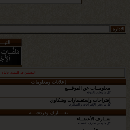
الادارة:
التبـــ
المتصلين في المنتدى حاليا :
أع
إعلانات ومعلومات
معلومــات عن الموقـــع
كل ما يتعلق بالموقع
إقتراحات وإستفسارات وشكاوي
كل ما يخص الإقتراحات و الشكاوى
تعــــارف ودردشـــة
تعــارف الأعضــاء
كل ما يخص تعارف الاعضاء