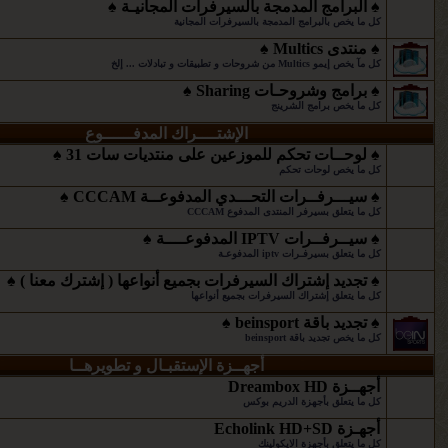
♠ البرامج المدمجة بالسيرفرات المجانيـة ♠
كل ما يخص بالبرامج المدمجة بالسيرفرات المجانية
♠ منتدى Multics ♠
كل مآ يخص إيمو Multics من شروحات و تطبيقات و تبادلات ... إلخ
♠ برامج وشروحـات Sharing ♠
كل ما يخص برامج الشرينج
الإشتــــراك المدفــــــوع
♠ لوحــات تحكم للموزعين على منتديات سات 31 ♠
كل ما يخص لوحات تحكم
♠ سيـــرفــرات التحـــدي المدفوعــة CCCAM ♠
كل ما يتعلق بسيرفر المنتدى المدفوع CCCAM
♠ سيــرفــرات IPTV المدفوعــــة ♠
كل ما يتعلق بسيرفـرات iptv المدفوعـة
♠ تجديد إشتراك السيرفرات بجميع أنواعها ( إشترك معنا ) ♠
كل ما يتعلق إشتراك السيرفرات بجميع أنواعها
♠ تجديد باقة beinsport ♠
كل ما يخص تجديد باقة beinsport
أجهــزة الإستقبـال و تطويرهــا
أجهــزة Dreambox HD
كل ما يتعلق بأجهزة الدريم بوكس
أجهـزة Echolink HD+SD
كل ما يتعلق بأجهزة الايكولينك