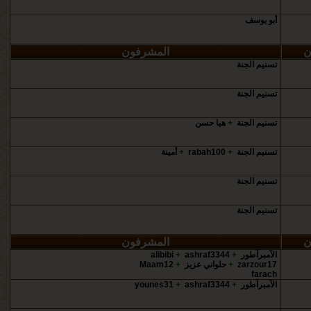
أبو يوسف
ن
المشرفون
تسنيم الجنة
تسنيم الجنة
تسنيم الجنة
+
هيا حسن
تسنيم الجنة
+
rabah100
+
أمينة
تسنيم الجنة
تسنيم الجنة
ن
المشرفون
الآمبرآطور
+
ashraf3344
+
alibibi
zarzour17
+
حلواني عزيز
+
Maam12
farach
الآمبرآطور
+
ashraf3344
+
younes31