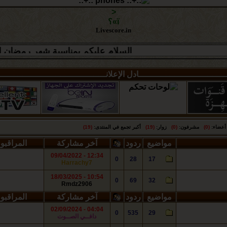
<
ï»؟
Livescore.in
السلام عليكم بمناسبة شهر رمضان الكريم تتمنى لكم أسرة منتديات 
ـــــــــــــــــــــــــــــــــــادل الإعلانـــــــــــــــــــــــــــــــــــــــــ
ضاء:
(0)
مشرفون:
(0)
زوار:
(19)
أكبر تجمع في المنتدى:
(19)
مواضيع
ردود
آخر مشاركة
المراقبو
12:34 - 09/04/2022
0
28
17
Harrachy7
10:54 - 18/03/2025
0
69
32
Rmdz2906
مواضيع
ردود
آخر مشاركة
المراقبو
04:04 - 02/09/2024
0
535
29
دافــي الصــوت