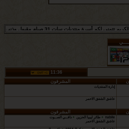
سات 31 صيام مقبول وذنب مغفور ان شاء الله
ـــــي
11:36
ن
المشرفون
إدارة المنتديات
عاشق ‏الشفق الاحمر
ن
المشرفون
nabile
+
طائر ليبيا الحزين
+
دافــي الصــوت
عاشق ‏الشفق الاحمر