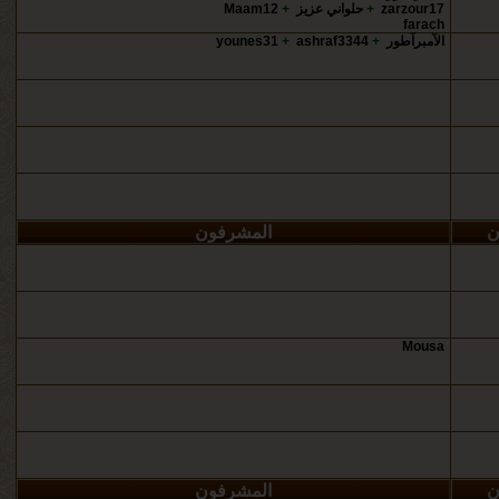
zarzour17
+
حلواني عزيز
+
Maam12
farach
الآمبرآطور
+
ashraf3344
+
younes31
ن
المشرفون
Mousa
ن
المشرفون