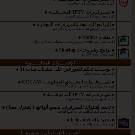
كل ما يتعلق بالسيرفــرات المجانيــــة
♠ سيــرفــرات IPTV المجـــانيــة ♠
كل ما يخص سيرفرا الايبي تيفي المجانية
♠ البرامج المدمجة بالسيرفرات المجانيـة ♠
كل ما يخص بالبرامج المدمجة بالسيرفرات المجانية
♠ منتدى Multics ♠
كل مآ يخص إيمو Multics من شروحات و تطبيقات و تبادلات ... إلخ
♠ برامج وشروحـات Sharing ♠
كل ما يخص برامج الشرينج
الإشتــــراك المدفــــــوع
♠ لوحــات تحكم للموزعين على منتديات سات 31 ♠
كل ما يخص لوحات تحكم
♠ سيـــرفــرات التحـــدي المدفوعــة CCCAM ♠
كل ما يتعلق بسيرفر المنتدى المدفوع CCCAM
♠ سيــرفــرات IPTV المدفوعــــة ♠
كل ما يتعلق بسيرفـرات iptv المدفوعـة
♠ تجديد إشتراك السيرفرات بجميع أنواعها ( إشترك معنا ) ♠
كل ما يتعلق إشتراك السيرفرات بجميع أنواعها
♠ تجديد باقة beinsport ♠
كل ما يخص تجديد باقة beinsport
أجهــزة الإستقبـال و تطويرهــا