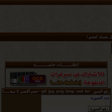
.
 نفسك كعضو !
اعلانــــــــات خاصــــــــــة
رفع الصور : gif. jpg. png. bmp. swf. txt - حجم أقصى 2 ميغـــــا
حدد الصورة