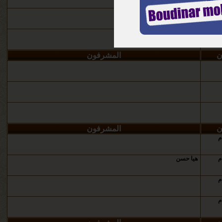
Ti
محمد لغواطي
Ti
ن
المشرفون
ن
المشرفون
م
م
هيا حسن
م
م