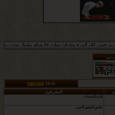
 31 صيام مقبول وذنب مغفور ان شاء الله
ـــــي
19:41
ن
المشرفون
إدارة المنتديات
عاشق ‏الشفق الاحمر