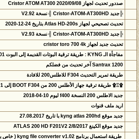
صددور تحديث لجهاز Cristor ATOM AT300 2020/09/08
╠جديد Cristor-ATOM-AT300HD ╣ نسخة V2.92
تحديث تصحيحي لجهاز Atlas HD-200s بتاريخ 24-12-2020
╠جديد Cristor-ATOM-AT300HD ╣ نسخة V2.93
تحديث جديد لجهاز cristor toro 700 4k
مفاجأة الـ KYNG : طريقة ترقية البوتات القديمة إلى البوت F301
Santrax 1200 آخر تحديث من فضلكم
طريقة تمرير التحديث F304 للاطلس200 للافادة
۩Ξ۩ طريقة ترقية جهاز الأطلس 200 من BOOT F304 إلى F401 مع طريقة التحديث ۩
جديد الاطلس 200 النسخة f400 ليوم 10-04-2018
اريد ملف قنوات
جديد موقع kyng atlas 200hd با تاريخ 27.08.2017
جديد موقع الكينغ ATLAS 200 HD F201V2 2/8/2017
طريقة استعمال برنامج kyng file converter v1.02 ( خاص بمالكي اجهزة ATLAS)