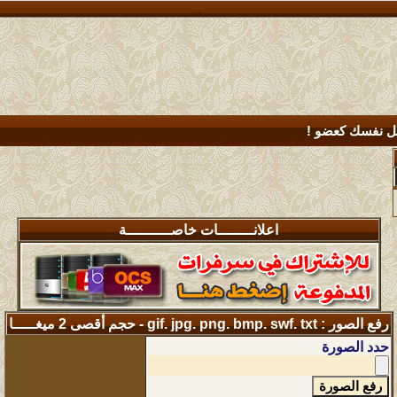
.
 نفسك كعضو !
اعلانــــــــات خاصــــــــــة
رفع الصور : gif. jpg. png. bmp. swf. txt - حجم أقصى 2 ميغـــــا
حدد الصورة