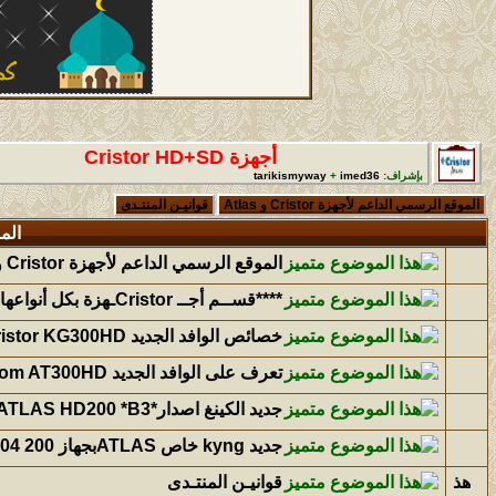
أجهزة Cristor HD+SD
بإشراف:
imed36
+
tarikismyway
الموقع الرسمي الداعم لأجهزة Cristor و Atlas
قوانيـن المنتـدى
الم
الموقع الرسمي الداعم لأجهزة Cristor و Atlas
****قســم أجــ Cristorـهزة بكل أنواعها لتلبية طلباتكم****
خصائص الوافد الجديد Cristor KG300HD
تعرف على الوافد الجديد Cristor Atom AT300HD من شركة كريستور
جديد الكينغ اصدار*ATLAS HD200 *B3
جديد kyng خاص ATLASبجهاز 200 F404 بتاريخ03.07.2020
قوانيـن المنتـدى